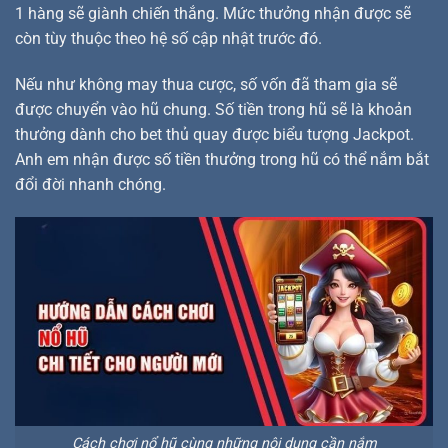
1 hàng sẽ giành chiến thắng. Mức thưởng nhận được sẽ
còn tùy thuộc theo hệ số cập nhật trước đó.
Nếu như không may thua cược, số vốn đã tham gia sẽ
được chuyển vào hũ chung. Số tiền trong hũ sẽ là khoản
thưởng dành cho bet thủ quay được biểu tượng Jackpot.
Anh em nhận được số tiền thưởng trong hũ có thể nắm bắt
đổi đời nhanh chóng.
Cách chơi nổ hũ cùng những nội dung cần nắm