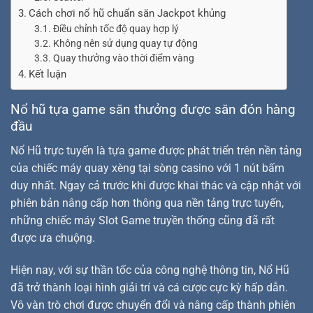
Cách chơi nổ hũ chuẩn săn Jackpot khủng
Điều chỉnh tốc độ quay hợp lý
Không nên sử dụng quay tự động
Quay thưởng vào thời điểm vàng
Kết luận
Nổ hũ tựa game săn thưởng được săn đón hàng
đầu
Nổ Hũ trực tuyến là tựa game được phát triển trên nền tảng
của chiếc máy quay xèng tại sòng casino với 1 nút bấm
duy nhất. Ngay cả trước khi được khai thác và cập nhật với
phiên bản nâng cấp hơn thông qua nền tảng trực tuyến,
những chiếc máy Slot Game truyền thống cũng đã rất
được ưa chuộng.
Hiện nay, với sự thần tốc của công nghệ thông tin, Nổ Hũ
đã trở thành loại hình giải trí và cá cược cực kỳ hấp dẫn.
Vô vàn trò chơi được chuyển đổi và nâng cấp thành phiên