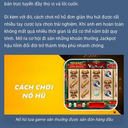
bản trực tuyến đầy thú vị và lôi cuốn.
Đi kèm với đó, cách chơi nổ hũ đơn giản thu hút được rất
nhiều tay cược lựa chọn trải nghiệm. Khi anh em hoàn toàn
không mất quá nhiều thời gian là đã có thể nắm bắt quy
trình. Mở ra cơ hội đi săn những khoản thưởng Jackpot
hậu hĩnh đổi đời trở thành triệu phú nhanh chóng.
Nổ hũ tựa game săn thưởng được săn đón hàng đầu