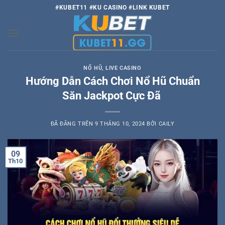
Chuyển
#KUBET11 #KU CASINO #LINK KUBET
đến
nội
dung
NỔ HŨ
,
LIVE CASINO
Hướng Dẫn Cách Chơi Nổ Hũ Chuẩn
Săn Jackpot Cực Đã
ĐÃ ĐĂNG TRÊN
9 THÁNG 10, 2024
BỞI
CAILY
09
Th10