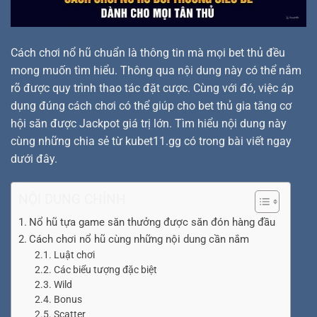
Cách chơi nổ hũ chuẩn là thông tin mà mọi bet thủ đều
mong muốn tìm hiểu. Thông qua nội dung này có thể nắm
rõ được quy trình thao tác đặt cược. Cùng với đó, việc áp
dụng đúng cách chơi có thể giúp cho bet thủ gia tăng cơ
hội săn được Jackpot giá trị lớn. Tìm hiểu nội dung này
cùng những chia sẻ từ
kubet11.gg
có trong bài viết ngay
dưới đây.
NỘI DUNG CHÍNH
Nổ hũ tựa game săn thưởng được săn đón hàng đầu
Cách chơi nổ hũ cùng những nội dung cần nắm
Luật chơi
Các biểu tượng đặc biệt
Wild
Bonus
Scatter