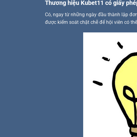
Thương hiệu Kubet11 có giấy ph
Có, ngay từ những ngày đầu thành lập đơn
được kiểm soát chặt chẽ để hội viên có th