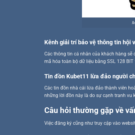
M
Kênh giải trí bảo vệ thông tin hội 
Các thông tin cá nhân của khách hàng sẽ đ
mã hóa toàn bộ dữ liệu bằng SSL 128 BIT v
Tin đồn Kubet11 lừa đảo người ch
Các tin đồn nhà cái lừa đảo thành viên ho
những lời đồn này là do sự cạnh tranh vu 
Câu hỏi thường gặp về vấ
Việc đăng ký cũng như truy cập vào website