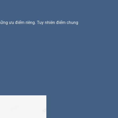
 những ưu điểm riêng. Tuy nhiên điểm chung