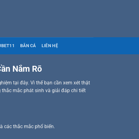
UBET11
BẮN CÁ
LIÊN HỆ
Cần Nắm Rõ
ghiệm tại đây. Vì thế bạn cần xem xét thật
thắc mắc phát sinh và giải đáp chi tiết
là các thắc mắc phổ biến.