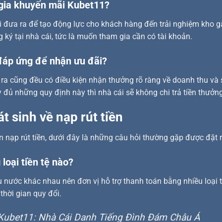
gia khuyến mãi Kubet11?
 đưa ra để tạo động lực cho khách hàng đến trải nghiệm kho ga
g ký tại nhà cái, tức là muốn tham gia cần có tài khoản.
đáp ứng để nhận ưu đãi?
ra cũng đều có điều kiện nhận thưởng rõ ràng về doanh thu và 
đủ những quy định này thì nhà cái sẽ không chi trả tiền thưởn
t sinh về nạp rút tiền
n nạp rút tiền, dưới đây là những câu hỏi thường gặp được đặt 
 loại tiền tệ nào?
 nước khác nhau nên đơn vị hỗ trợ thanh toán bằng nhiều loại t
thời gian quy đổi.
 Kubet11
: Nhà Cái Danh Tiếng Đình Đám Châu Á