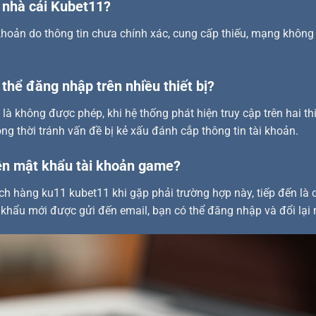
i nhà cái Kubet11?
oản do thông tin chưa chính xác, cung cấp thiếu, mạng không ổ
thể đăng nhập trên nhiều thiết bị?
ị là không được phép, khi hệ thống phát hiện truy cập trên hai t
ng thời tránh vấn đề bị kẻ xấu đánh cắp thông tin tài khoản.
ên mật khẩu tài khoản game?
hách hàng
ku11 kubet11
khi gặp phải trường hợp này, tiếp đến là 
 khẩu mới được gửi đến email, bạn có thể đăng nhập và đổi lại