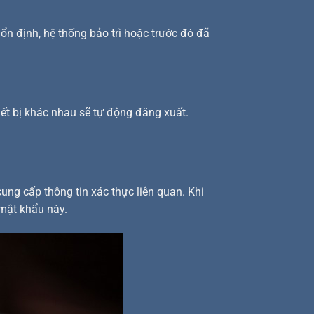
n định, hệ thống bảo trì hoặc trước đó đã
hiết bị khác nhau sẽ tự động đăng xuất.
cung cấp thông tin xác thực liên quan. Khi
 mật khẩu này.