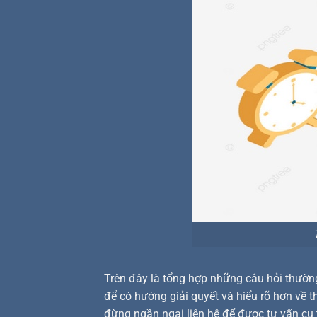
Trên đây là tổng hợp những
câu hỏi thườn
để có hướng giải quyết và hiểu rõ hơn về 
đừng ngần ngại liên hệ để được tư vấn cụ 