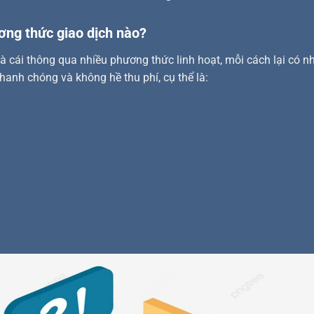
ương thức giao dịch nào?
nhà cái thông qua nhiều phương thức linh hoạt, mỗi cách lại có
hanh chóng và không hề thu phí, cụ thể là: