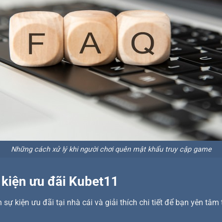
Những cách xử lý khi người chơi quên mật khẩu truy cập game
 kiện ưu đãi Kubet11
sự kiện ưu đãi tại nhà cái và giải thích chi tiết để bạn yên tâm